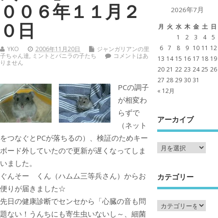
００６年１１月２
2026年7月
０日
月
火
水
木
金
土
日
1
2
3
4
5
6
7
8
9
10
11
12
YKO
2006年11月20日
ジャンガリアンの里
子ちゃん達
,
ミントとバニラの子たち
コメントはあ
13
14
15
16
17
18
19
りません
20
21
22
23
24
25
26
27
28
29
30
31
PCの調子
« 12月
が相変わ
らずで
アーカイブ
（ネット
をつなぐとPCが落ちるの）、検証のためキー
ボード外していたので更新が遅くなってしま
いました。
ぐんそー くん（ハムム三等兵さん）からお
カテゴリー
便りが届きました☆
先日の健康診断でセンセから「心臓の音も問
題ない！うんちにも寄生虫いないし～、細菌