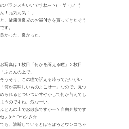
のバランスもいいですね～ヽ( ・∀・)ノ う
ん！元気元気！ 」
と、健康優良児のお墨付きを貰ってきたそう
です。
良かった、良かった。
お写真は１枚目「何かを訴える瞳」２枚目
「ふとんの上で」
そうそう、この瞳で訴える時ってたいがい
「何か美味しいものよこせー」なので、見つ
められるとついつい甘やかして何か与えてし
まうのですね。危なーい。
ふとんの上でお散歩ですかー？自由奔放です
ねぇ(o^ O^)シ彡☆
でも、油断しているとぽろぽろとウンコちゃ