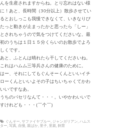
んを生産されますからね。とり忘れはない様
に！あと、長時間（30分以上）散歩させてい
るとおしっこも我慢できなくて、いきなりぴ
たっと動きが止まったかと思ったら「しー」
とされちゃうので気をつけてくださいな。最
初のうちは１日１５分くらいのお散歩でよろ
しくです。
あと、ふとんは晴れたら干してくださいね。
これはハムム三等兵さんの健康のために。
はー、それにしてもぐんそーくんといいイチ
ローくんといいよその子はちいちゃくてかわ
いいですなあ。
うちのパセリなんて・・・。いやかわいいで
すけれども・・・(￣个￣)
ぐんそー
,
サファイヤブルー
,
ジャンガリアン
,
ハムス
ター
,
写真
,
自慢
,
親ばか
,
里子
,
里親
,
飼育