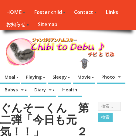
HOME
Foster child
Contact
Links
お知らせ
Sitemap
Meal
Playing
Sleepy
Movie
Photo
Babys
Diary
Health
ぐんそーくん 第
二弾「今日も元
気！！」 ２