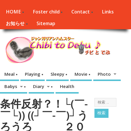
HOME
Foster child
Contact
Links
お知らせ
Sitemap
Meal
Playing
Sleepy
Movie
Photo
Babys
Diary
Health
条件反射？！└(￣-
￣└)) ((┘￣-￣)┘う
ろうろ ２０