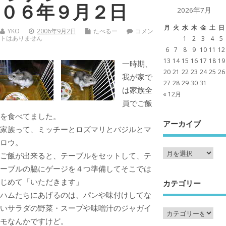
０６年９月２日
2026年7月
月
火
水
木
金
土
日
YKO
2006年9月2日
たべるー
コメン
トはありません
1
2
3
4
5
6
7
8
9
10
11
12
13
14
15
16
17
18
19
一時期、
20
21
22
23
24
25
26
我が家で
27
28
29
30
31
は家族全
« 12月
員でご飯
を食べてました。
アーカイブ
家族って、ミッチーとロズマリとバジルとマ
ロウ。
ご飯が出来ると、テーブルをセットして、テ
ーブルの脇にゲージを４つ準備してそこでは
じめて「いただきます」
カテゴリー
ハムたちにあげるのは、パンや味付けしてな
いサラダの野菜・スープや味噌汁のジャガイ
モなんかですけど。