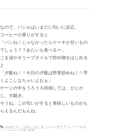
なので、バジルはいまだに匂いに反応。
コーヒーの香りがすると
「パンね！じゃなかったらケーキか甘いもの
でしょう？？あたいも食べるー」
ごま油やオリーブオイルで炒め物をはじめる
と
「夕飯ね！！今日の夕飯は野菜炒めね！！早
くよこしなちゃいよおぉ」
ゲージの中をうろうろ徘徊しては、がじが
じ。大騒ぎ。
そうね。この匂いがすると美味しいものがも
らえるんだもんね。
おねだり
,
ごはん
,
ばじる
,
ジャンガリアン
,
ノーマル
,
ハムスター
,
写真
,
飼育