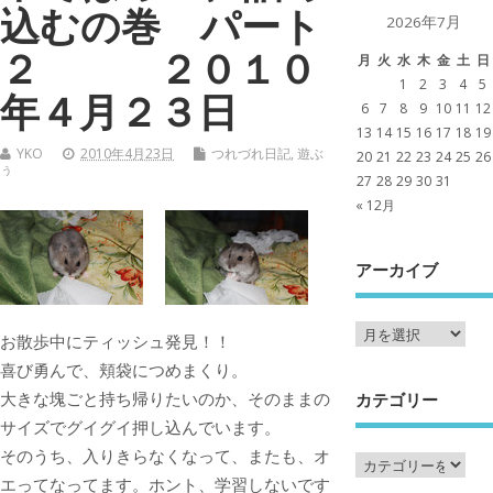
込むの巻 パート
2026年7月
２ ２０１０
月
火
水
木
金
土
日
1
2
3
4
5
年４月２３日
6
7
8
9
10
11
12
13
14
15
16
17
18
19
YKO
2010年4月23日
つれづれ日記
,
遊ぶ
20
21
22
23
24
25
26
ぅ
27
28
29
30
31
« 12月
アーカイブ
お散歩中にティッシュ発見！！
喜び勇んで、頬袋につめまくり。
大きな塊ごと持ち帰りたいのか、そのままの
カテゴリー
サイズでグイグイ押し込んでいます。
そのうち、入りきらなくなって、またも、オ
エってなってます。ホント、学習しないです