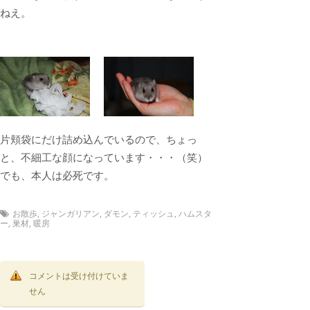
ねえ。
片頬袋にだけ詰め込んでいるので、ちょっ
と、不細工な顔になっています・・・（笑）
でも、本人は必死です。
お散歩
,
ジャンガリアン
,
ダモン
,
ティッシュ
,
ハムスタ
ー
,
巣材
,
暖房
コメントは受け付けていま
せん