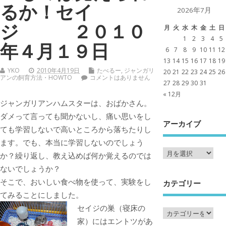
るか！セイ
2026年7月
ジ ２０１０
月
火
水
木
金
土
日
1
2
3
4
5
年４月１９日
6
7
8
9
10
11
12
13
14
15
16
17
18
19
YKO
2010年4月19日
たべるー
,
ジャンガリ
20
21
22
23
24
25
26
アンの飼育方法・HOWTO
コメントはありません
27
28
29
30
31
« 12月
ジャンガリアンハムスターは、おばかさん。
ダメって言っても聞かないし、痛い思いをし
アーカイブ
ても学習しないで高いところから落ちたりし
ます。でも、本当に学習しないのでしょう
か？繰り返し、教え込めば何か覚えるのでは
ないでしょうか？
そこで、おいしい食べ物を使って、実験をし
カテゴリー
てみることにしました。
セイジの巣（寝床の
家）にはエントツがあ