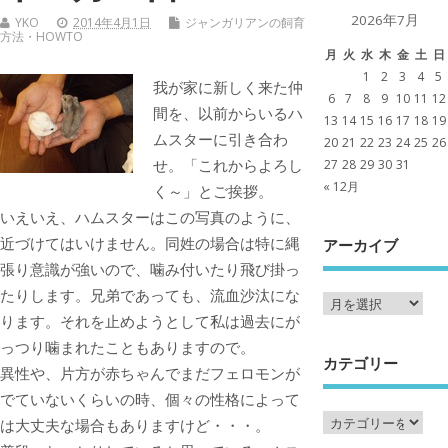
2026年7月
YKO
2014年4月1日
ジャンガリアンの飼育
方法・HOWTO
月
火
水
木
金
土
日
1
2
3
4
5
我が家に新しく来た仲
6
7
8
9
10
11
12
間を、以前からいるハ
13
14
15
16
17
18
19
ムスターに引き合わ
20
21
22
23
24
25
26
せ。「これからよろし
27
28
29
30
31
« 12月
く～」とご挨拶。
いえいえ、ハムスターはこの写真のように、
近づけてはいけません。同姓の場合は特に縄
アーカイブ
張り意識が強いので、噛み付いたり飛び掛っ
たりします。兄弟であっても、流血沙汰にな
ります。それを止めようとして私は過去にが
っつり噛まれたこともありますので。
カテゴリー
異性や、片方が赤ちゃんでまだフェロモンが
でていないくらいの時、個々の性格によって
は大丈夫な場合もありますけど・・・。