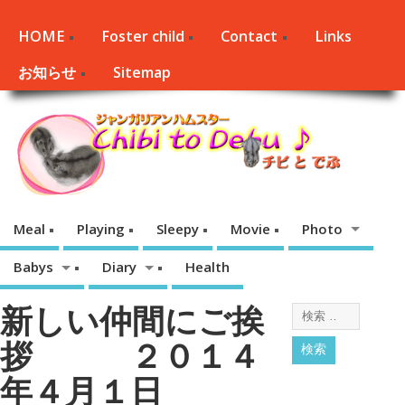
HOME
Foster child
Contact
Links
お知らせ
Sitemap
Meal
Playing
Sleepy
Movie
Photo
Babys
Diary
Health
新しい仲間にご挨
拶 ２０１４
年４月１日